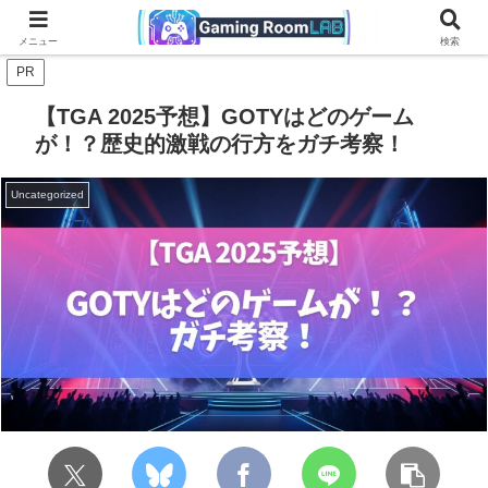
ブラック系ルーム
ホワイト系ルーム
配信環境・レイアウト
アイ
メニュー
検索
PR
【TGA 2025予想】GOTYはどのゲーム
が！？歴史的激戦の行方をガチ考察！
Uncategorized