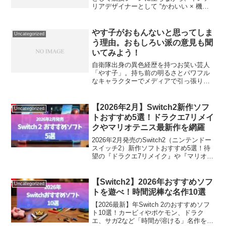
リアデザイナーとして “かわいい × 機能
的” なゲーム空間づくり を専門に活動し
ています。ゲーマー女子が「もっと快適
に、もっとかわいくゲームを楽しめる世
やす子がおもんないと思ってしま
Uncategorized
界」をつくるた...
う理由。おもしろい派の意見も聞
いてみよう！
自衛隊出身の異色経歴を持つお笑い芸人
「やす子」。持ち前の明るさとパワフル
なキャラクターでメディアで引っ張りだ
こですね。しかし、ネットでは「おもん
ない」「つまらない」「きらい」といっ
たネガティブの意見も聞かれることも。
【2026年2月】Switch2新作ソフ
Uncategorized
そこで、ポジティブ意見とネガティブ意
トおすすめ5選！ドラクエ7リメイ
見を第三者の立場で深堀りしてみます。
クやマリオテニス最新作を網羅
2026年2月発売のSwitch2（ニンテンドー
スイッチ2）新作ソフトおすすめ5選！待
望の『ドラクエ7リメイク』や『マリオテ
ニス最新作』、バイオ完全新作など注目
タイトルを徹底解説。どれを買うべきか
迷っている方は必見です！
【Switch2】2026年おすすめソフ
Uncategorized
トを遊べ！時間泥棒な名作10選
【2026最新】年Switch 2のおすすめソフ
ト10選！カービィやポケモン、ドラク
エ、サガ2など「時間が溶ける」名作を厳