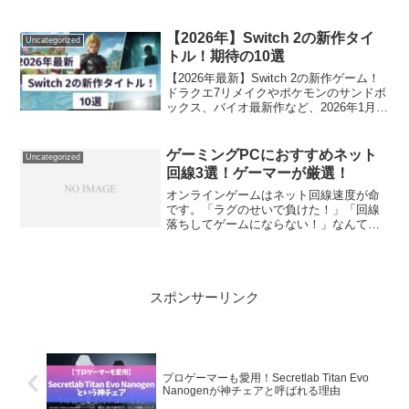
選。冬休みのゲーム選びに迷っている方
は必見です。Switch 2での進化ポイント
や各タイトルの特徴を詳しく解説！
【2026年】Switch 2の新作タイ
Uncategorized
トル！期待の10選
【2026年最新】Switch 2の新作ゲーム！
ドラクエ7リメイクやポケモンのサンドボ
ックス、バイオ最新作など、2026年1月〜
3月に発売される期待の超大作10選を徹底
解説。
ゲーミングPCにおすすめネット
Uncategorized
回線3選！ゲーマーが厳選！
オンラインゲームはネット回線速度が命
です。「ラグのせいで負けた！」「回線
落ちしてゲームにならない！」なんて経
験、あなたも一度はしたことがあるので
はないでしょうか？そこで本記事では
『ストレスなくオンラインゲームに最適
なネット回線３選』をランキング形式で
スポンサーリンク
紹介します。
プロゲーマーも愛用！Secretlab Titan Evo
Nanogenが神チェアと呼ばれる理由