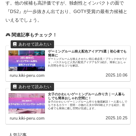
す。他の候補も高評価ですが、独創性とインパクトの面で
『DS2』が一歩抜きん出ており、GOTY受賞の最有力候補と
いえるでしょう。
🎮
関連記事もチェック！
ゲーミングルーム映え配色アイデア5選｜初心者でも
簡単に
ゲーミングルームを映えさせたい初心者必見！ブラックやホワイ
ト、パステルなど人気の配色アイデアを5つ紹介。簡単におしゃ
れ空間を作るコツを解説。
2025.10.06
ruru.kiki-peru.com
女子のかわいいゲーミングルーム作り方｜一人暮ら
しでも簡単おしゃれ空間に！
女子のかわいいゲーミングルーム作りを徹底解説！一人暮らしで
もできるカラー・照明・小物の工夫やSNS映えテクを紹介。初
心者でも簡単に癒し空間が完成します。
2025.10.25
ruru.kiki-peru.com
人気記事