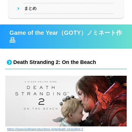
まとめ
Game of the Year（GOTY）ノミネート作
品
Death Stranding 2: On the Beach
https://www.kojimaproductions.jp/ja/death-stranding-2