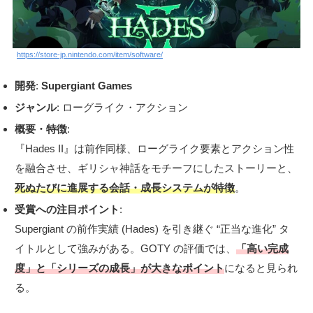
https://store-jp.nintendo.com/item/software/
開発
:
Supergiant Games
ジャンル
: ローグライク・アクション
概要・特徴
:
『Hades II』は前作同様、ローグライク要素とアクション性
を融合させ、ギリシャ神話をモチーフにしたストーリーと、
死ぬたびに進展する会話・成長システムが特徴
。
受賞への注目ポイント
:
Supergiant の前作実績 (Hades) を引き継ぐ “正当な進化” タ
イトルとして強みがある。GOTY の評価では、
「高い完成
度」と「シリーズの成長」が大きなポイント
になると見られ
る。