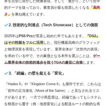
界を完全に溶かした映像表現、そして「繋がり」という哲学
的テーマを扱っており、審査員が最も投票したくなる
「
高尚
さ
」
を兼ね備えています。
2. 技術的な到達点（Tech Showcase）としての側面
2025年は
PS5 Pro
が普及し始めた年でもあります。
『DS2』
はその性能をフルに活用
した、現行機最高峰のグラフィック
と物理演算を実現しています。 業界全体が「次世代の表現」
を求めている中で、その象徴となる本作を選ぶことは、
ゲー
ム業界全体の技術的進歩を祝うTGAの趣旨に合致
します。
3. 「続編」の壁を超える「変化」
『Hades II』や『Kingdom Come II』も傑作ですが、これらは
「前作の正当進化（More of the Same）」と見なされるリス
クがあります。 一方で小島監督は、続編であってもシステム
を根底から覆す（例：地形変化による配送ルートの動的な再