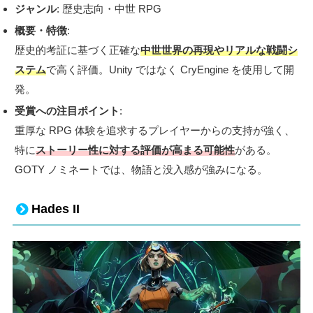
ジャンル
: 歴史志向・中世 RPG
概要・特徴
:
歴史的考証に基づく正確な
中世世界の再現やリアルな戦闘シ
ステム
で高く評価。Unity ではなく CryEngine を使用して開
発。
受賞への注目ポイント
:
重厚な RPG 体験を追求するプレイヤーからの支持が強く、
特に
ストーリー性に対する評価が高まる可能性
がある。
GOTY ノミネートでは、物語と没入感が強みになる。
Hades II