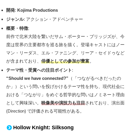
開発
:
Kojima Productions
ジャンル
: アクション・アドベンチャー
概要・特徴
:
前作で北米大陸を繋いだサム・ポーター・ブリッジズが、今
度は世界の主要都市を巡る旅を描く。登場キャストにはノー
マン・リーダス、エル・ファニング、リーア・セイドゥなど
が含まれており、
俳優としての参加が豊富
。
テーマ性・受賞への注目ポイント
:
“Should we have connected?”
（「つながるべきだったの
か」）という問いを投げかけるテーマ性を持ち、現代社会に
おける「つながり」をめぐる哲学的な問いはノミネート理由
として興味深い。
映像美や演技力も注目
されており、演出面
(Direction) で評価される可能性がある。
Hollow Knight: Silksong