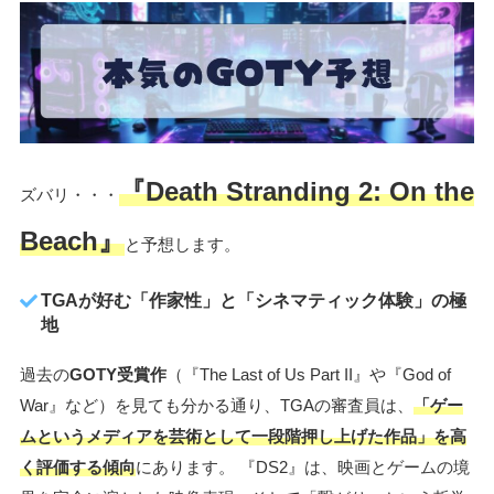
『Death Stranding 2: On the
ズバリ・・・
Beach』
と予想します。
TGAが好む「作家性」と「シネマティック体験」の極
地
過去の
GOTY受賞作
（『The Last of Us Part II』や『God of
War』など）を見ても分かる通り、TGAの審査員は、
「ゲー
ムというメディアを芸術として一段階押し上げた作品」を高
く評価する傾向
にあります。 『DS2』は、映画とゲームの境