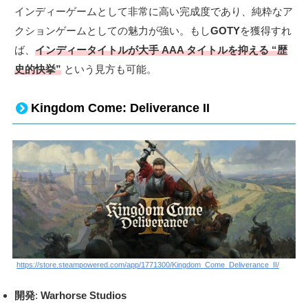
インディーゲームとして非常に高い完成度であり、純粋なア
クションゲームとしての魅力が強い。もし
GOTY
を獲得すれ
ば、
インディータイトルが大手 AAA タイトルを抑える “歴
史的快挙”
という見方も可能。
Kingdom Come: Deliverance II
https://store.steampowered.com/app/1771300/Kingdom_Come_Deliverance_II/
開発
:
Warhorse Studios