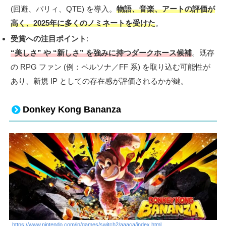
(回避、パリィ、QTE) を導入。
物語、音楽、アートの評価が
高く、2025年に多くのノミネートを受けた
。
受賞への注目ポイント
:
“美しさ” や “新しさ” を強みに持つダークホース候補
。既存
の RPG ファン (例：ペルソナ／FF 系) を取り込む可能性が
あり、新規 IP としての存在感が評価されるかが鍵。
Donkey Kong Bananza
https://www.nintendo.com/jp/games/switch2/aaaca/index.html