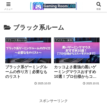
ブラック系ルーム
ホワイト系ルーム
配信環境・レイアウト
アイ
メニュー
検索
ブラック系ルーム
ブラック系ルーム
アイテム・家具
ブラック系ゲーミングル
カッコよさ最強の黒いゲ
ームの作り方｜必要なも
ーミングマウスおすすめ
のリスト
10選！プロ仕様からコス
パモデルまで
2025.10.03
2025.10.01
スポンサーリンク