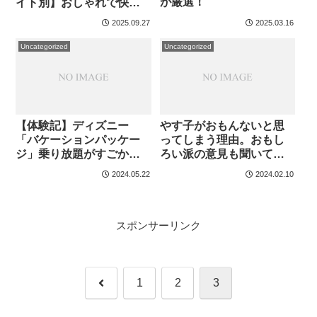
が厳選！
イト別】おしゃれで快適
なゲーム部屋！
2025.09.27
2025.03.16
Uncategorized
Uncategorized
【体験記】ディズニー
やす子がおもんないと思
「バケーションパッケー
ってしまう理由。おもし
ジ」乗り放題がすごかっ
ろい派の意見も聞いてみ
た！オススメはこんな
よう！
2024.05.22
2024.02.10
人！
スポンサーリンク
前
1
2
3
へ