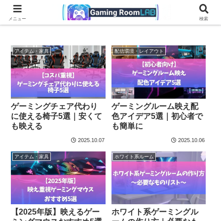
ブラック系ルーム
ホワイト系ルーム
配信環境・レイアウト
アイ
メニュー
検索
アイテム・家具
配信環境・レイアウト
ゲーミングチェア代わり
ゲーミングルーム映え配
に使える椅子5選｜安くて
色アイデア5選｜初心者で
も映える
も簡単に
2025.10.07
2025.10.06
アイテム・家具
ホワイト系ルーム
【2025年版】映えるゲー
ホワイト系ゲーミングル