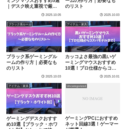
ミングマウスおすすめ5選
ームの作り方｜必要なも
｜デスク映え重視で厳
のリスト
選！
2025.10.05
2025.10.03
ブラック系ルーム
アイテム・家具
ブラック系ゲーミングル
カッコよさ最強の黒いゲ
ームの作り方｜必要なも
ーミングマウスおすすめ
のリスト
10選！プロ仕様からコス
パモデルまで
2025.10.03
2025.10.01
アイテム・家具
Uncategorized
ゲーミングPCにおすすめ
ゲーミングデスクおすす
ネット回線3選！ゲーマー
め10選【ブラック・ホワ